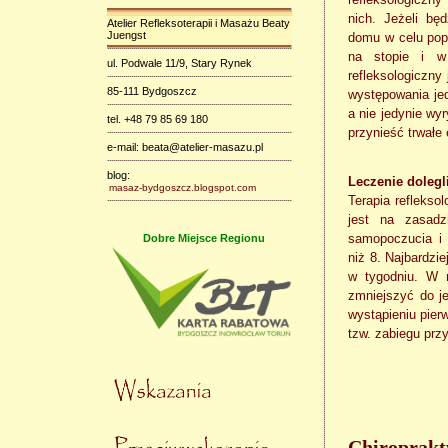
nich. Jeżeli b
Atelier Refleksoterapii i Masażu Beaty
Juengst
domu w celu popr
na stopie i w
ul. Podwale 11/9, Stary Rynek
refleksologiczny
85-111 Bydgoszcz
występowania jed
a nie jedynie wy
tel. +48 79 85 69 180
przynieść trwałe 
e-mail: beata@atelier-masazu.pl
blog:
Leczenie dolegl
masaz-bydgoszcz.blogspot.com
Terapia reflekso
jest na zasadz
samopoczucia i 
Dobre Miejsce Regionu
niż 8. Najbardzi
w tygodniu. W 
zmniejszyć do je
wystąpieniu pie
tzw. zabiegu pr
Chiroprakty