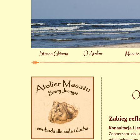
Zabieg refl
Konsultacje i j
Zapraszam do um
refleksologiczny